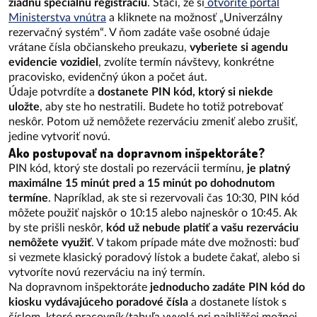
žiadnu špeciálnu registráciu
. Stačí, že si
otvoríte portál
Ministerstva vnútra
a kliknete na možnosť „Univerzálny
rezervačný systém“. V ňom zadáte vaše osobné údaje
vrátane čísla občianskeho preukazu,
vyberiete si agendu
evidencie vozidiel
, zvolíte termín návštevy, konkrétne
pracovisko, evidenčný úkon a počet áut.
Údaje potvrdíte a
dostanete PIN kód, ktorý si niekde
uložte
, aby ste ho nestratili. Budete ho totiž potrebovať
neskôr. Potom už nemôžete rezerváciu zmeniť alebo zrušiť,
jedine vytvoriť novú.
Ako postupovať na dopravnom inšpektoráte?
PIN kód, ktorý ste dostali po rezervácii termínu,
je platný
maximálne 15 minút pred a 15 minút po dohodnutom
termíne
. Napríklad, ak ste si rezervovali čas 10:30, PIN kód
môžete použiť najskôr o 10:15 alebo najneskôr o 10:45. Ak
by ste prišli neskôr,
kód už nebude platiť a vašu rezerváciu
nemôžete využiť
. V takom prípade máte dve možnosti: buď
si vezmete klasický poradový lístok a budete čakať, alebo si
vytvoríte novú rezerváciu na iný termín.
Na dopravnom inšpektoráte
jednoducho zadáte PIN kód do
kiosku vydávajúceho poradové čísla
a dostanete lístok s