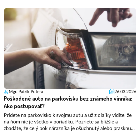
trhu jazdených vozidiel bez problémov nájdete aj modely s
cenovkou hlboko pod 20 000 €. Na prvý pohľad výhodný
kúsok sa vám však môže vypomstiť. Na ktoré kľúčové veci si
dávať pozor, aby ste skôr či neskôr kúpu elektrického vozidla
neľutovali?
Mgr. Patrik Putera
26.03.2026
Poškodené auto na parkovisku bez známeho vinníka:
Ako postupovať?
Prídete na parkovisko k svojmu autu a už z diaľky vidíte, že
na ňom nie je všetko v poriadku. Pozriete sa bližšie a
zbadáte, že celý bok nárazníka je ošuchnutý alebo prasknutý.
A vinníka nikde. Takáto situácia môže byť dosť nepríjemná