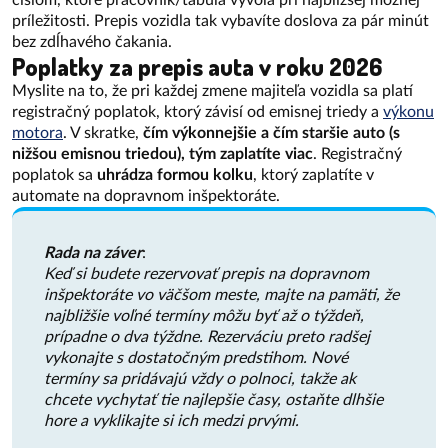
číslom, ktoré pracovník/tabuľa vyvolá pri najbližšej možnej
príležitosti. Prepis vozidla tak vybavíte doslova za pár minút
bez zdĺhavého čakania.
Poplatky za prepis auta v roku 2026
Myslite na to, že pri každej zmene majiteľa vozidla sa platí
registračný poplatok, ktorý závisí od emisnej triedy a
výkonu
motora
. V skratke,
čím výkonnejšie a čím staršie auto (s
nižšou emisnou triedou), tým zaplatíte viac
. Registračný
poplatok sa
uhrádza formou kolku
, ktorý zaplatíte v
automate na dopravnom inšpektoráte.
Rada na záver
:
Keď si budete rezervovať prepis na dopravnom
inšpektoráte vo väčšom meste, majte na pamäti, že
najbližšie voľné termíny môžu byť až o týždeň,
prípadne o dva týždne. Rezerváciu preto radšej
vykonajte s dostatočným predstihom. Nové
termíny sa pridávajú vždy o polnoci, takže ak
chcete vychytať tie najlepšie časy, ostaňte dlhšie
hore a vyklikajte si ich medzi prvými.