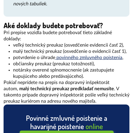
nových tabuliek.
Aké doklady budete potrebovať?
Pri prepise vozidla budete potrebovať tieto základné
doklady:
veľký technický preukaz (osvedčenie evidencii časť 2),
malý technický preukaz (osvedčenie o evidencii časť 1),
potvrdenie o úhrade
povinného zmluvného poistenia
,
občiansky preukaz (preukaz totožnosti),
notársky overené splnomocnenie (ak zastupujete
kupujúceho alebo predávajúceho).
Pokiaľ neprídete na prepis na dopravný inšpektorát
autom,
malý technický preukaz predkladať nemusíte
. V
takomto prípade dopravný inšpektorát pošle veľký technický
preukaz kuriérom na adresu nového majiteľa.
Povinné zmluvné poistenie a
havarijné poistenie
online