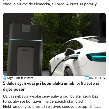
chodilo hlavne do Nemecka, sú preč. A karta sa pomaly
otáča. Stále viac kupujúcich zo západných krajín EU začína
hľadať a kupovať autá u nás. V tomto článku vám poradíme,
ako správne postupovať pri predaji vozidla do EÚ, aby ste sa
vyhli častým chybám.
Mgr. Patrik Putera
06.05.2026
5 dôležitých vecí pri kúpe elektromobilu: Na toto si
dajte pozor
Už vás nebavia vysoké ceny palív a radi by ste jazdili bez
toho, aby ste boli závislí na čerpacích staniciach?
Elektromobily sú dnes už relatívne cenovo dostupné. Na