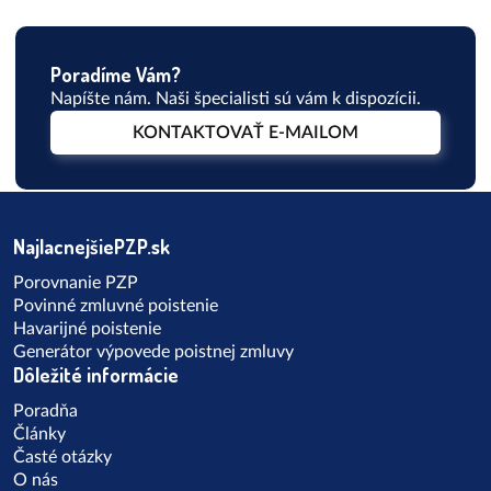
hlavne vtedy, keď nemáte havarijné poistenie. Ako
postupovať správne, aby ste nemuseli škody platiť z
vlastného vrecka?
Poradíme Vám?
Napíšte nám. Naši špecialisti sú vám k dispozícii.
KONTAKTOVAŤ E-MAILOM
NajlacnejšiePZP.sk
Porovnanie PZP
Povinné zmluvné poistenie
Havarijné poistenie
Generátor výpovede poistnej zmluvy
Dôležité informácie
Poradňa
Články
Časté otázky
O nás