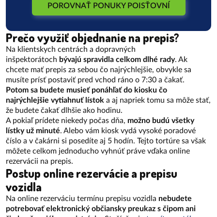
POROVNAŤ PONUKY POISŤOVNÍ
Prečo využiť objednanie na prepis?
Na klientskych centrách a dopravných
inšpektorátoch
bývajú spravidla celkom dlhé rady
. Ak
chcete mať prepis za sebou čo najrýchlejšie, obvykle sa
musíte prísť postaviť pred vchod ráno o 7:30 a čakať.
Potom sa budete musieť ponáhľať do kiosku čo
najrýchlejšie vytiahnuť lístok
a aj napriek tomu sa môže stať,
že budete čakať dlhšie ako hodinu.
A pokiaľ prídete niekedy počas dňa,
možno budú všetky
lístky už minuté
. Alebo vám kiosk vydá vysoké poradové
číslo a v čakárni si posedíte aj 5 hodín. Tejto tortúre sa však
môžete celkom jednoducho vyhnúť práve vďaka online
rezervácii na prepis.
Postup online rezervácie a prepisu
vozidla
Na online rezerváciu termínu prepisu vozidla
nebudete
potrebovať elektronický občiansky preukaz s čipom ani