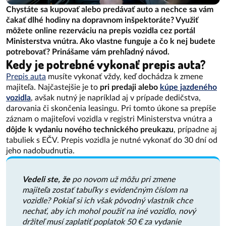
Chystáte sa kupovať alebo predávať auto a nechce sa vám
čakať dlhé hodiny na dopravnom inšpektoráte? Využiť
môžete online rezerváciu na prepis vozidla cez portál
Ministerstva vnútra. Ako vlastne funguje a čo k nej budete
potrebovať? Prinášame vám prehľadný návod.
Kedy je potrebné vykonať prepis auta?
Prepis auta
musíte vykonať vždy, keď dochádza k zmene
majiteľa. Najčastejšie je to
pri predaji alebo
kúpe jazdeného
vozidla
, avšak nutný je napríklad aj v prípade dedičstva,
darovania či skončenia leasingu. Pri tomto úkone sa prepíše
záznam o majiteľovi vozidla v registri Ministerstva vnútra a
dôjde k vydaniu nového technického preukazu
, prípadne aj
tabuliek s EČV. Prepis vozidla je nutné vykonať do 30 dní od
jeho nadobudnutia.
Vedeli ste, že
po novom už môžu pri zmene
majiteľa zostať tabuľky s evidenčným číslom na
vozidle? Pokiaľ si ich však pôvodný vlastník chce
nechať, aby ich mohol použiť na iné vozidlo, nový
držiteľ musí zaplatiť poplatok 50 € za vydanie