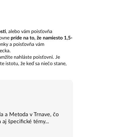
sti
, alebo vám poisťovňa
ťovne
príde na to, že namiesto 1,5-
ienky a poisťovňa vám
recka.
mžite nahláste poisťovni. Je
te istotu, že keď sa niečo stane,
ila a Metoda v Trnave, čo
aj špecifické témy...