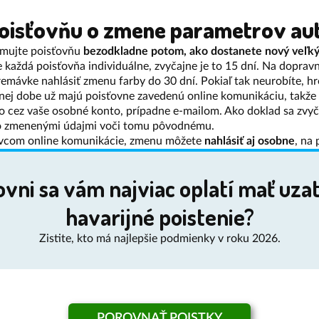
oisťovňu o zmene parametrov au
rmujte poisťovňu
bezodkladne potom, ako dostanete nový veľký
je každá poisťovňa individuálne, zvyčajne je to 15 dní. Na dopra
remávke nahlásiť zmenu farby do 30 dní. Pokiaľ tak neurobíte, h
nej dobe už majú poisťovne zavedenú online komunikáciu, takže
o cez vaše osobné konto, prípadne e-mailom. Ako doklad sa zvyč
 zmenenými údajmi voči tomu pôvodnému.
nivcom online komunikácie, zmenu môžete
nahlásiť aj osobne
, na
ťovni sa vám najviac oplatí mať uza
havarijné poistenie?
Zistite, kto má najlepšie podmienky v roku 2026.
POROVNAŤ POISTKY