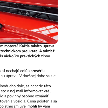
gom motora? Každá takáto úprava
v technickom preukaze. A taktiež
ás niekoľko praktických tipov.
ak si nechajú
celú karosériu
ahú úpravu. V dnešnej dobe sa ale
dnoducho dole, sa neberie táto
 ste o nej mali informovať vašu
ozidla povinný osobne oznámiť
tovenia vozidla. Cena poistenia sa
 poistnej zmluve,
mohli by vám