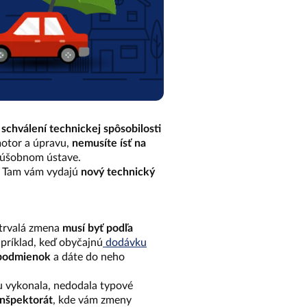
schválení technickej spôsobilosti
motor a úpravu,
nemusíte ísť na
skúšobnom ústave.
. Tam vám vydajú
nový technický
 trvalá zmena
musí byť podľa
apríklad, keď obyčajnú
dodávku
 podmienok
a dáte do neho
vu vykonala, nedodala typové
inšpektorát
, kde vám zmeny