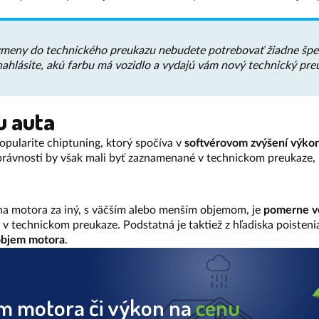
í zmeny do technického preukazu nebudete potrebovať žiadne špe
ahlásite, akú farbu má vozidlo a vydajú vám nový technický pre
u auta
popularite chiptuning, ktorý spočíva v
softvérovom zvýšení výko
správnosti by však mali byť zaznamenané v technickom preukaze
na motora za iný, s väčším alebo menším objemom, je
pomerne ve
v technickom preukaze. Podstatná je taktiež z hľadiska poistenia
 objem motora
.
m motora či výkon na
cenu