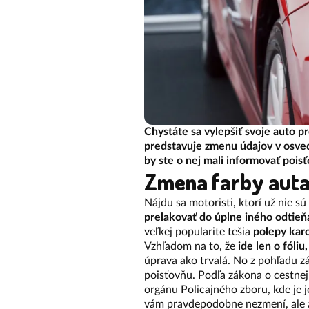
Chystáte sa vylepšiť svoje auto 
predstavuje zmenu údajov v osved
by ste o nej mali informovať pois
Zmena farby aut
Nájdu sa motoristi, ktorí už nie s
prelakovať do úplne iného odtieň
veľkej popularite tešia
polepy karo
Vzhľadom na to, že
ide len o fóliu
úprava ako trvalá. No z pohľadu 
poisťovňu. Podľa zákona o cestnej
orgánu Policajného zboru, kde je 
vám pravdepodobne nezmení, ale ak