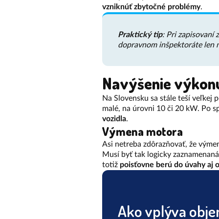
vzniknúť zbytočné problémy
.
Praktický tip
: Pri zapisovan
dopravnom inšpektoráte len n
Navýšenie výkon
Na Slovensku sa stále teší veľkej 
malé, na úrovni 10 či 20 kW. Po 
vozidla
.
Výmena motora
Asi netreba zdôrazňovať, že výme
Musí byť tak logicky zaznamenaná 
totiž
poisťovne berú do úvahy aj
Ako vplýva obje