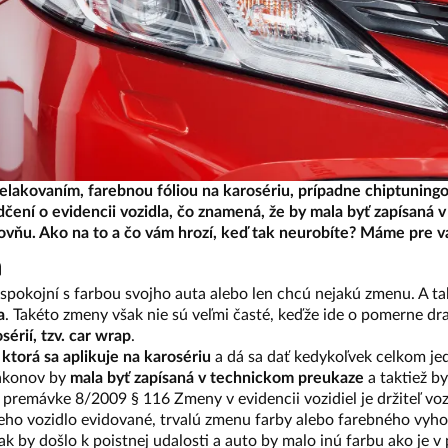
prelakovaním, farebnou fóliou na karosériu, prípadne chiptunin
čení o evidencii vozidla, čo znamená, že by mala byť zapísaná 
ťovňu. Ako na to a čo vám hrozí, keď tak neurobíte? Máme pre v
a
ú spokojní s farbou svojho auta alebo len chcú nejakú zmenu. A t
a
. Takéto zmeny však nie sú veľmi časté, keďže ide o pomerne dr
sérií, tzv. car wrap
.
, ktorá sa aplikuje na karosériu
a dá sa dať kedykoľvek celkom je
zákonov by
mala byť zapísaná v technickom preukaze
a taktiež by
 premávke 8/2009 § 116 Zmeny v evidencii vozidiel je držiteľ v
jeho vozidlo evidované, trvalú zmenu farby alebo farebného vyho
 by došlo k poistnej udalosti a auto by malo inú farbu ako je v