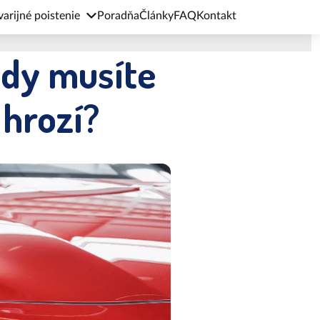
arijné poistenie
Poradňa
Články
FAQ
Kontakt
edy musíte
 hrozí?