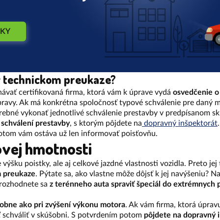
UKY
v technickom preukaze?
vať certifikovaná firma, ktorá vám k úprave vydá
osvedčenie o 
pravy. Ak má konkrétna spoločnosť typové schválenie pre daný 
otrebné vykonať jednotlivé schválenie prestavby v predpísanom 
 schválení prestavby
, s ktorým pôjdete na
dopravný inšpektorát
tom vám ostáva už len informovať poisťovňu.
vej hmotnosti
šku poistky, ale aj celkové jazdné vlastnosti vozidla. Preto jej
m preukaze
. Pýtate sa, ako vlastne môže dôjsť k jej navýšeniu? N
 rozhodnete sa
z terénneho auta spraviť špeciál do extrémnych
obne ako pri zvýšení výkonu motora
. Ak vám firma, ktorá úpra
ať schváliť v skúšobni. S potvrdením potom
pôjdete na dopravný 