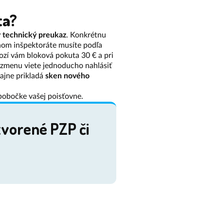
ta?
 technický preukaz
. Konkrétnu
vnom inšpektoráte musíte podľa
rozí vám bloková pokuta 30 € a pri
 zmenu viete jednoducho nahlásiť
ajne prikladá
sken nového
 pobočke vašej poisťovne.
tvorené PZP či