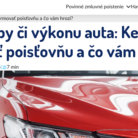
Povinné zmluvné poistenie
Hav
ormovať poisťovňu a čo vám hrozí?
y či výkonu auta: K
 poisťovňu a čo vám
5
7 min