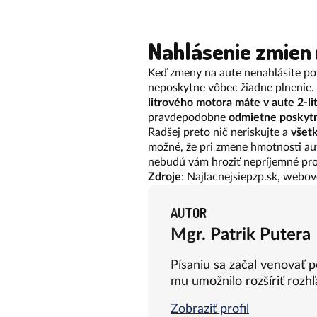
Nahlásenie zmien
Keď zmeny na aute nenahlásite po
neposkytne vôbec žiadne plnenie.
litrového motora máte v aute 2-li
pravdepodobne
odmietne poskytn
Radšej preto nič neriskujte a
všetk
možné, že pri zmene hmotnosti a
nebudú vám hroziť nepríjemné pr
Zdroje
: Najlacnejsiepzp.sk, webov
AUTOR
Mgr. Patrik Putera
Písaniu sa začal venovať 
mu umožnilo rozšíriť rozhľ
Zobraziť profil