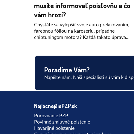
musíte informovať poisťovňu a čo
vám hrozí?
Chystáte sa vylepšiť svoje auto prelakovaním,
farebnou fóliou na karosériu, prípadne
chiptuningom motora? Každá takáto úprava
predstavuje zmenu údajov v osvedčení o evidenc
vozidla, čo znamená, že by mala byť zapísaná v
technickom preukaze. A taktiež by ste o nej mal
informovať poisťovňu. Ako na to a čo vám hrozí
Poradíme Vám?
keď tak neurobíte? Máme pre vás niekoľko
praktických tipov.
Napíšte nám. Naši špecialisti sú vám k dispo
NajlacnejšiePZP.sk
Porovnanie PZP
Povinné zmluvné poistenie
Havarijné poistenie