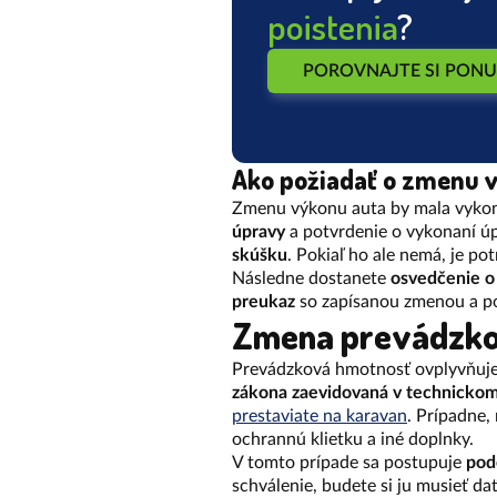
poistenia
?
POROVNAJTE SI PON
Ako požiadať o zmenu 
Zmenu výkonu auta by mala vykoná
úpravy
a potvrdenie o vykonaní ú
skúšku
. Pokiaľ ho ale nemá, je p
Následne dostanete
osvedčenie o
preukaz
so zapísanou zmenou a po
Zmena prevádzko
Prevádzková hmotnosť ovplyvňuje vý
zákona zaevidovaná v technicko
prestaviate na karavan
. Prípadne,
ochrannú klietku a iné doplnky.
V tomto prípade sa postupuje
pod
schválenie, budete si ju musieť d