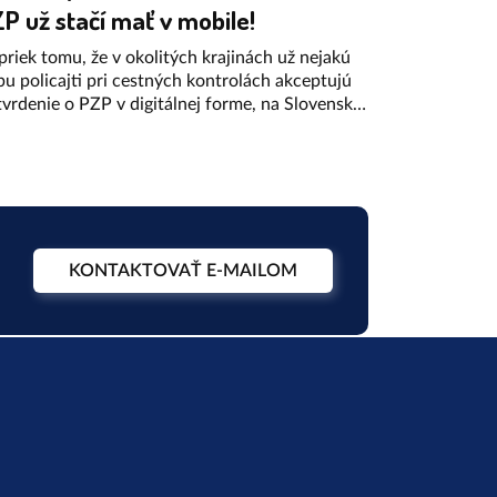
P už stačí mať v mobile!
riek tomu, že v okolitých krajinách už nejakú
u policajti pri cestných kontrolách akceptujú
vrdenie o PZP v digitálnej forme, na Slovensku
 ešte donedávna museli zelené karty tlačiť. Od
1. 2025 je to už ale inak.
KONTAKTOVAŤ E-MAILOM