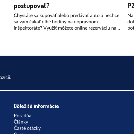
postupovať?
PZ
Chystáte sa kupovať alebo predávať auto a nechce
Nap
sa vám čakať dlhé hodiny na dopravnom
dob
inšpektoráte? Využiť môžete online rezerváciu na
pot
prepis vozidla cez portál Ministerstva vnútra. Ako
sme
vlastne funguje a čo k nej budete potrebovať?
1. 
ii
Prinášame vám prehľadný návod.
i
,
zícii.
Dôležité informácie
Poradňa
Články
Časté otázky