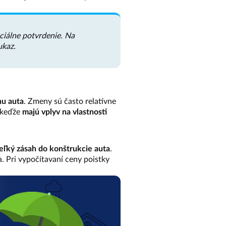
ciálne potvrdenie. Na
ukaz.
nu auta
. Zmeny sú často relatívne
, keďže
majú vplyv na vlastnosti
ľký zásah do konštrukcie auta
.
. Pri vypočítavaní ceny poistky