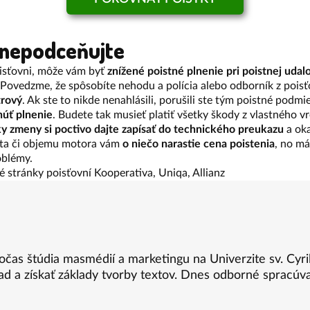
 nepodceňujte
isťovni, môže vám byť
znížené poistné plnenie pri poistnej udalo
 Povedzme, že spôsobíte nehodu a polícia alebo odborník z pois
trový
. Ak ste to nikde nenahlásili, porušili ste tým poistné podm
úť plnenie
. Budete tak musieť platiť všetky škody z vlastného v
y zmeny si poctivo dajte zapísať do technického preukazu
a oka
uta či objemu motora vám
o niečo narastie cena poistenia
, no má
oblémy.
é stránky poisťovní Kooperativa, Uniqa, Allianz
počas štúdia masmédií a marketingu na Univerzite sv. Cyr
ad a získať základy tvorby textov. Dnes odborné spracúva 