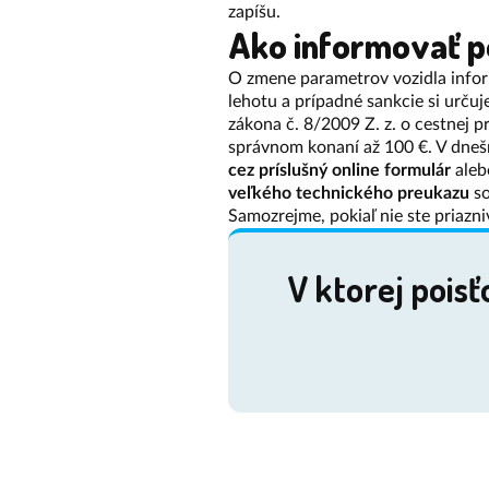
zapíšu.
Ako informovať p
O zmene parametrov vozidla info
lehotu a prípadné sankcie si urču
zákona č. 8/2009 Z. z. o cestnej p
správnom konaní až 100 €. V dneš
cez príslušný online formulár
aleb
veľkého technického preukazu
so
Samozrejme, pokiaľ nie ste priaz
V ktorej pois