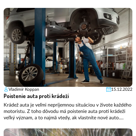
pripoistiť auto. Ak však dôjde napríklad v zahraničí k
škodovej udalosti, dni strávené pri mori sa predražia a
navyše dostanú trpkú príchuť. Poďme týmto momentom
predchádzať.
Vladimír Koppan
15.12.2022
Poistenie auta proti krádeži
Krádež auta je veľmi nepríjemnou situáciou v živote každého
motoristu. Z toho dôvodu má poistenie auta proti krádeži
veľký význam, a to najmä vtedy, ak vlastníte nové auto.
Poistenie proti krádeži sa však vyplatí aj pri starších autách.
Viac si o tom povieme v našom článku.