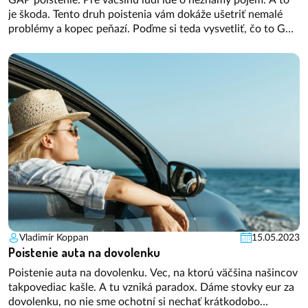
GAP poistenie. Pre väčšinu ľudí ide o neznámy pojem. A to
je škoda. Tento druh poistenia vám dokáže ušetriť nemalé
problémy a kopec peňazí. Poďme si teda vysvetliť, čo to GAP
poistenie je, ako funguje a kedy sa vám oplatí do neho
investovať.
Vladimír Koppan
15.05.2023
Poistenie auta na dovolenku
Poistenie auta na dovolenku. Vec, na ktorú väčšina našincov
takpovediac kašle. A tu vzniká paradox. Dáme stovky eur za
dovolenku, no nie sme ochotní si nechať krátkodobo