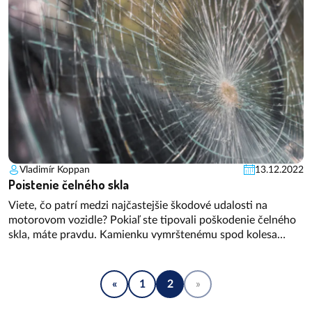
Vladimír Koppan
13.12.2022
Poistenie čelného skla
Viete, čo patrí medzi najčastejšie škodové udalosti na
motorovom vozidle? Pokiaľ ste tipovali poškodenie čelného
skla, máte pravdu. Kamienku vymrštenému spod kolesa
okoloidúcich aút sa prakticky nedá vyhnúť. Pokiaľ ste si ale
mysleli, že škoda sa vám automaticky preplatí z PZP vinníka,
ste na omyle. V článku si povieme o tom, ako riešiť tento
«
1
2
»
problém.