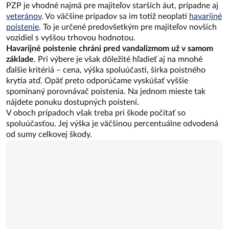
PZP je vhodné najmä pre majiteľov starších áut, prípadne aj
veteránov
. Vo väčšine prípadov sa im totiž neoplatí
havarijné
poistenie
. To je určené predovšetkým pre majiteľov novších
vozidiel s vyššou trhovou hodnotou.
Havarijné poistenie chráni pred vandalizmom už v samom
základe
. Pri výbere je však dôležité hľadieť aj na mnohé
ďalšie kritériá – cena, výška spoluúčasti, šírka poistného
krytia atď. Opäť preto odporúčame vyskúšať vyššie
spomínaný porovnávač poistenia. Na jednom mieste tak
nájdete ponuku dostupných poistení.
V oboch prípadoch však treba pri škode počítať so
spoluúčasťou. Jej výška je väčšinou percentuálne odvodená
od sumy celkovej škody.