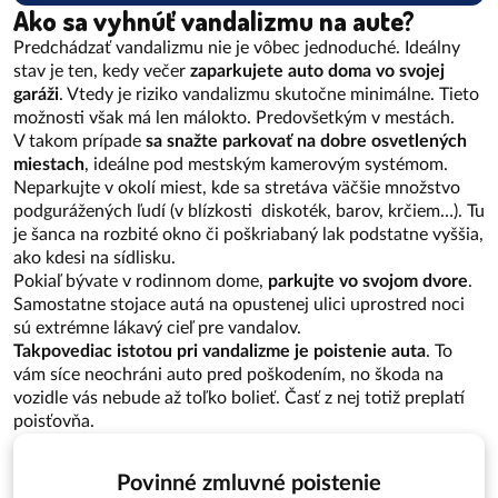
Ako sa vyhnúť vandalizmu na aute?
Predchádzať vandalizmu nie je vôbec jednoduché. Ideálny
stav je ten, kedy večer
zaparkujete auto doma vo svojej
garáži
. Vtedy je riziko vandalizmu skutočne minimálne. Tieto
možnosti však má len málokto. Predovšetkým v mestách.
V takom prípade
sa snažte parkovať na dobre osvetlených
miestach
, ideálne pod mestským kamerovým systémom.
Neparkujte v okolí miest, kde sa stretáva väčšie množstvo
podgurážených ľudí (v blízkosti diskoték, barov, krčiem…). Tu
je šanca na rozbité okno či poškriabaný lak podstatne vyššia,
ako kdesi na sídlisku.
Pokiaľ bývate v rodinnom dome,
parkujte vo svojom dvore
.
Samostatne stojace autá na opustenej ulici uprostred noci
sú extrémne lákavý cieľ pre vandalov.
Takpovediac istotou pri vandalizme je poistenie auta
. To
vám síce neochráni auto pred poškodením, no škoda na
vozidle vás nebude až toľko bolieť. Časť z nej totiž preplatí
poisťovňa.
Povinné zmluvné poistenie