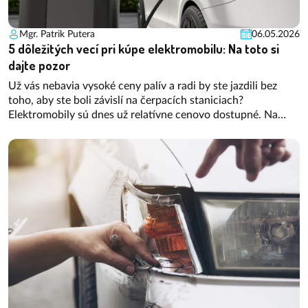
Mgr. Patrik Putera
06.05.2026
5 dôležitých vecí pri kúpe elektromobilu: Na toto si
dajte pozor
Už vás nebavia vysoké ceny palív a radi by ste jazdili bez
toho, aby ste boli závislí na čerpacích staniciach?
Elektromobily sú dnes už relatívne cenovo dostupné. Na
trhu jazdených vozidiel bez problémov nájdete aj modely s
cenovkou hlboko pod 20 000 €. Na prvý pohľad výhodný
kúsok sa vám však môže vypomstiť. Na ktoré kľúčové veci si
dávať pozor, aby ste skôr či neskôr kúpu elektrického vozidla
neľutovali?