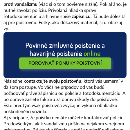
proti vandalizmu
(viac si o tom povieme nižšie). Pokiaľ áno, je
nutné zavolať políciu. Privolaná hliadka spraví
fotodokumentáciu a hlavne spíše
zápisnicu
. Tá bude dôležitá
aj pre poisťovňu. Fotky, ako dôkazový materiál, si urobte aj
vy.
Povinné zmluvné poistenie a
havarijné poistenie
online
POROVNAŤ PONUKY POISŤOVNÍ
Následne
kontaktujte svoju poisťovňu
, ktorá vás usmerní v
ďalšom postupe. Vo väčšine prípadov od vás budú
požadovať práve zápisnicu od polície a fotodokumentáciu. A
po oprave zašlete faktúru za opravu škody do poisťovne.
Ešte predtým však poisťovňa zvyčajne vykoná obhliadku
poškodeného vozidla.
Aj v prípade, že poistku nemáte môžete kontaktovať políciu.
Predovšetkým, ak k vandalizmu prišlo na nejakom verejnom