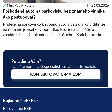
Mgr. Patrik Putera
26.03.2026
Poškodené auto na parkovisku bez známeho vinníka:
Ako postupovať?
Prídete na parkovisko k svojmu autu a už z diaľky vidíte, že
na ňom nie je všetko v poriadku. Pozriete sa bližšie a
zbadáte, že celý bok nárazníka je ošuchnutý alebo prasknutý.
A vinníka nikde. Takáto situácia môže byť dosť nepríjemná
hlavne vtedy, keď nemáte havarijné poistenie. Ako
postupovať správne, aby ste nemuseli škody platiť z
vlastného vrecka?
Poradíme Vám?
Napíšte nám. Naši špecialisti sú vám k dispozícii.
KONTAKTOVAŤ E-MAILOM
NajlacnejšiePZP.sk
Porovnanie PZP