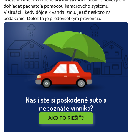
priestranstve. Pri troche šťastia sa môže podariť policajtom
dohľadať páchateľa pomocou kamerového systému.
V situácii, kedy dôjde k vandalizmu, je už neskoro na
bedákanie. Dôležitá je predovšetkým prevencia.
Našli ste si poškodené auto a
nepoznáte vinníka?
AKO TO RIEŠIŤ?