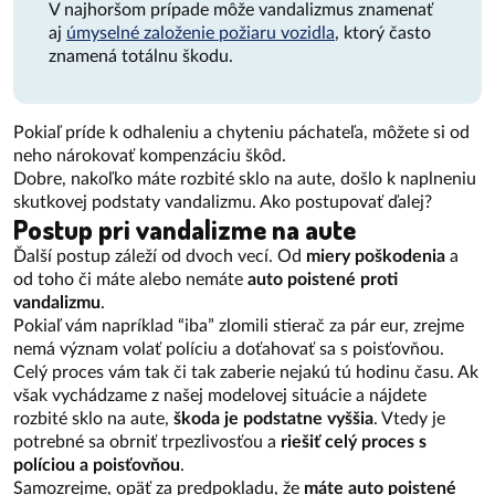
V najhoršom prípade môže vandalizmus znamenať
aj
úmyselné založenie požiaru vozidla
, ktorý často
znamená totálnu škodu.
Pokiaľ príde k odhaleniu a chyteniu páchateľa, môžete si od
neho nárokovať kompenzáciu škôd.
Dobre, nakoľko máte rozbité sklo na aute, došlo k naplneniu
skutkovej podstaty vandalizmu. Ako postupovať ďalej?
Postup pri vandalizme na aute
Ďalší postup záleží od dvoch vecí. Od
miery poškodenia
a
od toho či máte alebo nemáte
auto poistené proti
vandalizmu
.
Pokiaľ vám napríklad “iba” zlomili stierač za pár eur, zrejme
nemá význam volať políciu a doťahovať sa s poisťovňou.
Celý proces vám tak či tak zaberie nejakú tú hodinu času. Ak
však vychádzame z našej modelovej situácie a nájdete
rozbité sklo na aute,
škoda je podstatne vyššia
. Vtedy je
potrebné sa obrniť trpezlivosťou a
riešiť celý proces s
políciou a poisťovňou
.
Samozrejme, opäť za predpokladu, že
máte auto poistené