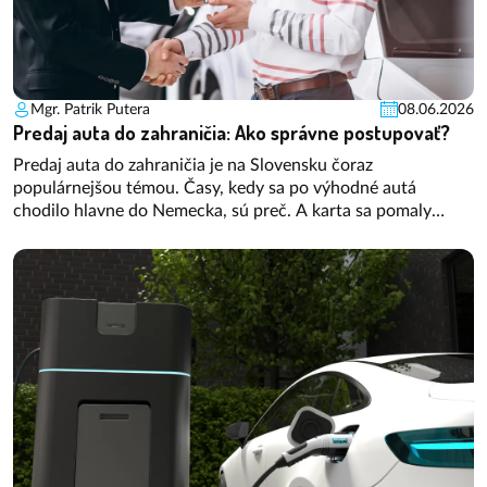
Mgr. Patrik Putera
08.06.2026
Predaj auta do zahraničia: Ako správne postupovať?
Predaj auta do zahraničia je na Slovensku čoraz
populárnejšou témou. Časy, kedy sa po výhodné autá
chodilo hlavne do Nemecka, sú preč. A karta sa pomaly
otáča. Stále viac kupujúcich zo západných krajín EU začína
hľadať a kupovať autá u nás. V tomto článku vám poradíme,
ako správne postupovať pri predaji vozidla do EÚ, aby ste sa
vyhli častým chybám.