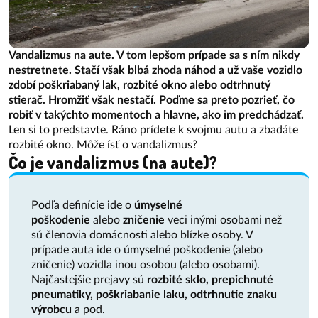
Vandalizmus na aute. V tom lepšom prípade sa s ním nikdy
nestretnete. Stačí však blbá zhoda náhod a už vaše vozidlo
zdobí poškriabaný lak, rozbité okno alebo odtrhnutý
stierač. Hromžiť však nestačí. Poďme sa preto pozrieť, čo
robiť v takýchto momentoch a hlavne, ako im predchádzať.
Len si to predstavte. Ráno prídete k svojmu autu a zbadáte
rozbité okno. Môže ísť o vandalizmus?
Čo je vandalizmus (na aute)?
Podľa definície ide o
úmyselné
poškodenie
alebo
zničenie
veci inými osobami než
sú členovia domácnosti alebo blízke osoby. V
prípade auta ide o úmyselné poškodenie (alebo
zničenie) vozidla inou osobou (alebo osobami).
Najčastejšie prejavy sú
rozbité sklo, prepichnuté
pneumatiky, poškriabanie laku, odtrhnutie znaku
výrobcu
a pod.