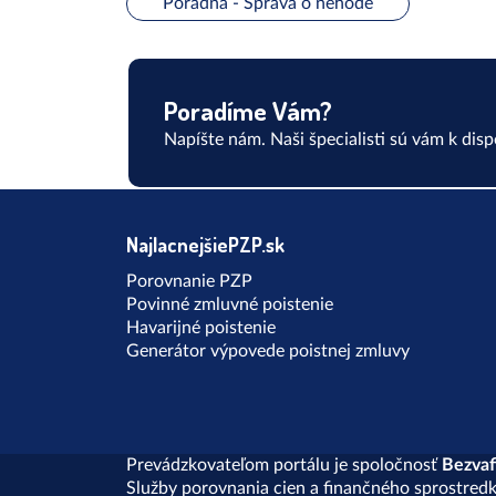
Poradňa - Správa o nehode
Poradíme Vám?
Napíšte nám. Naši špecialisti sú vám k dispo
NajlacnejšiePZP.sk
Porovnanie PZP
Povinné zmluvné poistenie
Havarijné poistenie
Generátor výpovede poistnej zmluvy
Prevádzkovateľom portálu je spoločnosť
Bezvafi
Služby porovnania cien a finančného sprostred