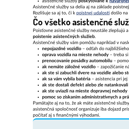
asistenčné služby
poskytované k
havarijné
Asistenčné služby sa delia aj na základe poistnej
Rozlišuje sa aj to, či k
poistnej udalosti
došlo na 
Čo všetko asistenčné slu
Poisťovne asistenčné služby neustále zlepšujú a
poistenie asistenčných služieb
.
Asistenčné služby vám pomôžu napríklad v nasl
nepojazdné vozidlo
– odťah do najbližšieho
oprava vozidla na mieste nehody
– treba si
prenocovanie posádky automobilu
– pomoc
ak nemáte záložné vozidlo
– zapožičanie n
ak ste si zabuchli dvere na vozidle alebo ste
ak sa vám vybila batéria
– asistencia pri je
ak ste dostali defekt alebo zle natankoval
ak ste uviazli na mieste dopravnej nehody
pomoc so získaním administratívnych a prá
Pamätajte aj na to, že ak máte asistenčné služ
asistenčná spoločnosť organizuje iba dojazd pr
počítať aj s finančnými výhodami.