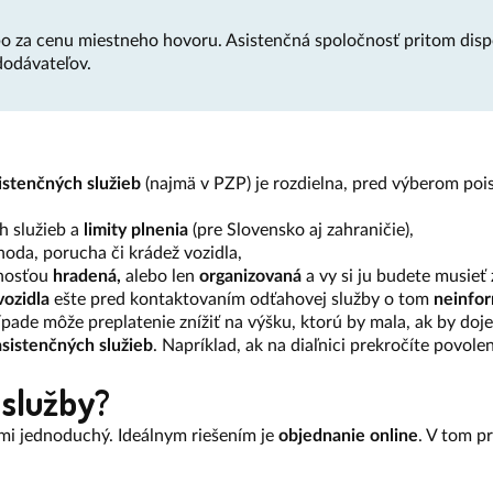
ebo za cenu miestneho hovoru. Asistenčná spoločnosť pritom disp
dodávateľov.
istenčných služieb
(najmä v PZP) je rozdielna, pred výberom pois
h služieb a
limity plnenia
(pre Slovensko aj zahraničie),
hoda, porucha či krádež vozidla,
čnosťou
hradená,
alebo len
organizovaná
a vy si ju budete musieť 
vozidla
ešte pred kontaktovaním odťahovej služby o tom
neinfor
pade môže preplatenie znížiť na výšku, ktorú by mala, ak by doje
sistenčných služieb
. Napríklad, ak na diaľnici prekročíte povol
 služby?
ľmi jednoduchý. Ideálnym riešením je
objednanie online
. V tom pr