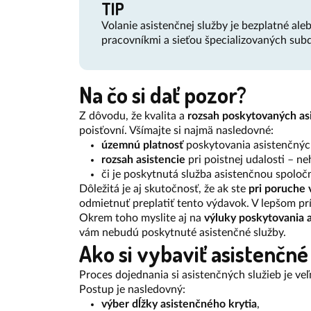
TIP
Volanie asistenčnej služby je bezplatné al
pracovníkmi a sieťou špecializovaných sub
Na čo si dať pozor?
Z dôvodu, že kvalita a
rozsah poskytovaných as
poisťovní. Všímajte si najmä nasledovné:
územnú platnosť
poskytovania asistenčnýc
rozsah asistencie
pri poistnej udalosti – ne
či je poskytnutá služba asistenčnou spolo
Dôležitá je aj skutočnosť, že ak ste
pri poruche 
odmietnuť preplatiť tento výdavok. V lepšom prí
Okrem toho myslite aj na
výluky poskytovania a
vám nebudú poskytnuté asistenčné služby.
Ako si vybaviť asistenčné
Proces dojednania si asistenčných služieb je ve
Postup je nasledovný:
výber dĺžky asistenčného krytia
,