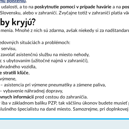
mu poisteniu
.
 udalosti, a to na
poskytnutie pomoci v prípade havárie
a na
pos
Slovensku, alebo v zahraničí. Zvyčajne totiž v zahraničí platia vä
žby kryjú?
 menia. Mnohé z nich sú zdarma, avšak niekedy si za nadštandardn
edovných situáciách a problémoch:
 servisu,
 zavolať asistenčnú službu na miesto nehody,
 s ubytovaním (užitočné najmä v zahraničí),
áhradného vozidla,
 stratili kľúče
,
j výmene,
i
– asistencia pri výmene pneumatiky a zámene paliva,
– vybavenie náhradnej dopravy,
vnych informácií
pred cestou do zahraničia.
by iba v základnom balíku PZP, tak väčšinu úkonov budete musieť
íslušného špecialistu na dané miesto. Samozrejme, pri doplnkove