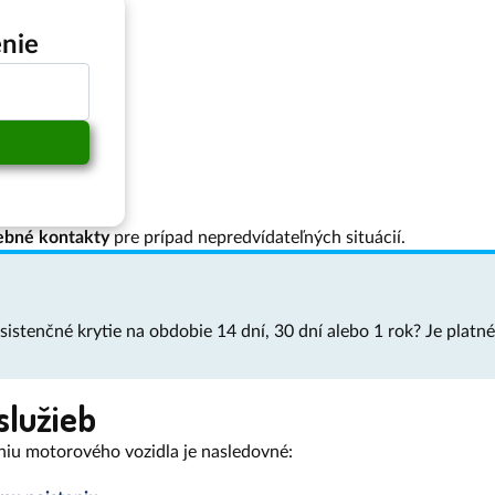
enie
ebné kontakty
pre prípad nepredvídateľných situácií.
istenčné krytie na obdobie 14 dní, 30 dní alebo 1 rok? Je platné 
služieb
niu motorového vozidla je nasledovné: