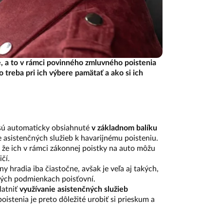
, a to v rámci povinného zmluvného poistenia
 treba pri ich výbere pamätať a ako si ich
 sú automaticky obsiahnuté
v základnom balíku
 asistenčných služieb k havarijnému poisteniu.
, že ich v rámci zákonnej poistky na auto môžu
ičí.
y hradia iba čiastočne, avšak je veľa aj takých,
ných podmienkach poisťovní.
latniť
využívanie asistenčných služieb
istenia je preto dôležité urobiť si prieskum a