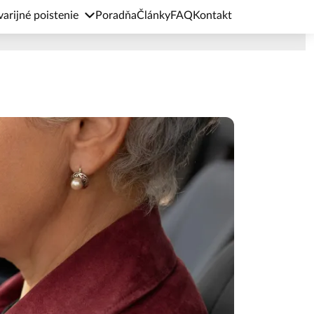
arijné poistenie
Poradňa
Články
FAQ
Kontakt