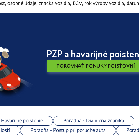
sť, osobné údaje, značka vozidla, EČV, rok výroby vozidla, dátum 
PZP a havarijné poiste
POROVNAŤ PONUKY POISŤOVNÍ
Havarijné poistenie
Poradňa - Diaľničná známka
losti
Poradňa - Postup pri poruche auta
Porad