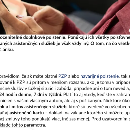
oceniteľné doplnkové poistenie. Ponúkajú ich všetky poisťovne
ných asistenčných služieb je však vždy iný. O tom, na čo všetko
článku.
pravidlom, že ak máte platné
PZP
alebo
havarijné poistenie
, tak
tované k PZP sú pritom v menšom rozsahu, ako je tomu v prípade
nčné služby v ťažkej situácii zabúda, prípadne ani o tom nevedia
 24 hodín denne, 7 dní v týždni
. Platí to aj vtedy, keď ste v zahran
nielen s vaším vlastným autom, ale aj s požičaným. Niektoré úkon
k a limitov asistenčných služieb
, ktoré sú uvedené vo všeobec
ať aj
asistenčnú kartu
– doklad, na základe ktorého si môžete up
nej zmluvy toho ponúkajú viac, iné zas menej. Pred uzatvorením po
áklade tohto parametra.