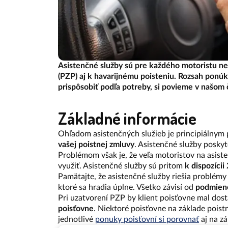
Asistenčné služby sú pre každého motoristu ne
(PZP) aj k havarijnému poisteniu. Rozsah ponúka
prispôsobiť podľa potreby, si povieme v našom 
Základné informácie
Ohľadom asistenčných služieb je principiálnym 
vašej poistnej zmluvy
. Asistenčné služby posky
Problémom však je, že veľa motoristov na asiste
využiť. Asistenčné služby sú pritom
k dispozícii
Pamätajte, že asistenčné služby riešia problémy 
ktoré sa hradia úplne. Všetko závisí od
podmieno
Pri uzatvorení PZP by klient poisťovne mal dost
poisťovne
. Niektoré poisťovne na základe poist
jednotlivé
ponuky poisťovní si porovnať
aj na z