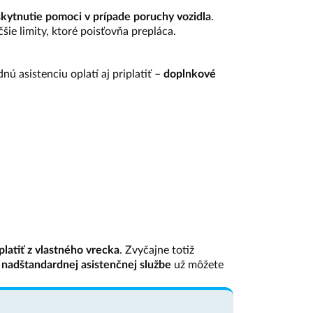
kytnutie pomoci v prípade poruchy vozidla
.
čšie limity, ktoré poisťovňa prepláca.
ú asistenciu oplatí aj priplatiť –
doplnkové
platiť z vlastného vrecka
. Zvyčajne totiž
j
nadštandardnej asistenčnej službe
už môžete